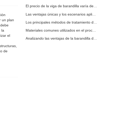
El precio de la viga de barandilla varía debido a varios factores.
Las ventajas únicas y los escenarios aplicables de la barandilla de la carretera.
ción
r un plan
Los principales métodos de tratamiento de superficies para vigas de barandilla.
d debe
 la
Materiales comunes utilizados en el procesamiento de barandillas de carreteras.
izar el
Analizando las ventajas de la barandilla de carretera
structuras,
jo de