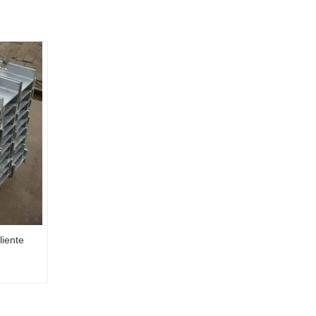
liente
iente