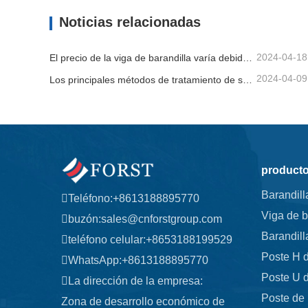
Contacta ahora
Contac
Noticias relacionadas
2024-04-18
El precio de la viga de barandilla varía debido a varios factores.
2024-04-09
Los principales métodos de tratamiento de superficies para vigas de barandilla.
product
Barandill
Teléfono:
+8613188895770
Viga de b
buzón:
sales@cnforstgroup.com
Barandill
teléfono celular:
+8653188199529
Poste H d
WhatsApp:
+8613188895770
Poste U d
La dirección de la empresa:
Poste de 
Zona de desarrollo económico de