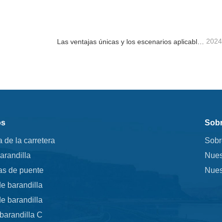
ta ahora
Contacta ahora
2024
Las ventajas únicas y los escenarios aplicables de la barandilla de la carretera.
os
Sobr
a de la carretera
Sobr
arandilla
Nues
as de puente
Nues
e barandilla
e barandilla
barandilla C