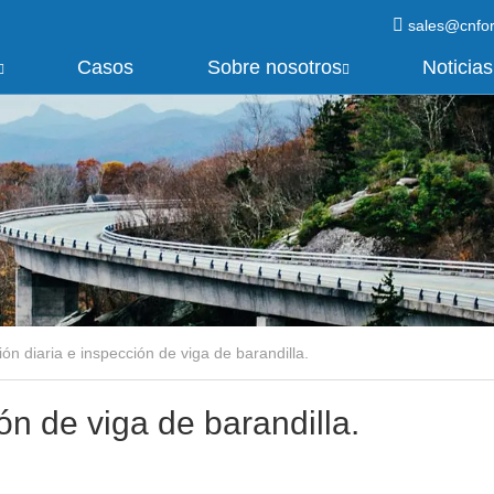
sales@cnfo
Casos
Sobre nosotros
Noticias
ón diaria e inspección de viga de barandilla.
ón de viga de barandilla.