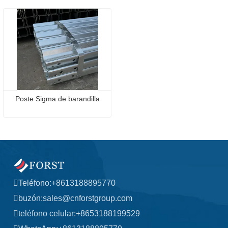
Poste Sigma de barandilla
Teléfono:
+8613188895770
buzón:
sales@cnforstgroup.com
teléfono celular:
+8653188199529