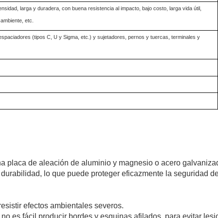
tensidad, larga y duradera, con buena resistencia al impacto, bajo costo, larga vida útil,
ambiente, etc.
espaciadores (tipos C, U y Sigma, etc.) y sujetadores, pernos y tuercas, terminales y
una placa de aleación de aluminio y magnesio o acero galvaniza
 y durabilidad, lo que puede proteger eficazmente la seguridad de
resistir efectos ambientales severos.
no es fácil producir bordes y esquinas afilados, para evitar les