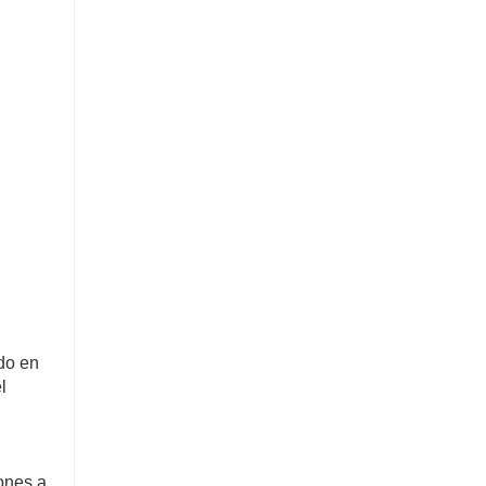
do en
l
iones a