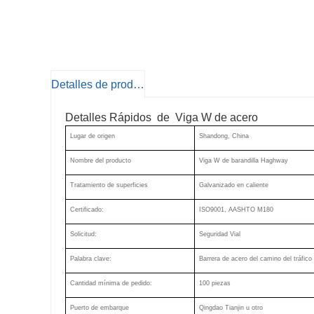
Detalles de producto
Detalles Rápidos de Viga W de acero
Lugar de origen
Shandong, China
Nombre del producto
Viga W de barandilla Haghway
Tratamiento de superficies
Galvanizado en caliente
Certificado:
ISO9001, AASHTO M180
Solicitud:
Seguridad Vial
Palabra clave:
Barrera de acero del camino del tráfico
Cantidad mínima de pedido:
100 piezas
Puerto de embarque
Qingdao Tianjin u otro