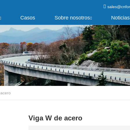
sales@cnfo
Casos
Sobre nosotros
Noticias
 acero
Viga W de acero