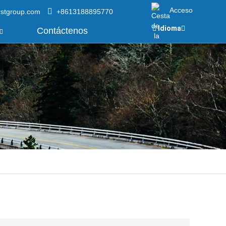
Acceso
rstgroup.com
+8613188895770
Idioma
Contáctenos