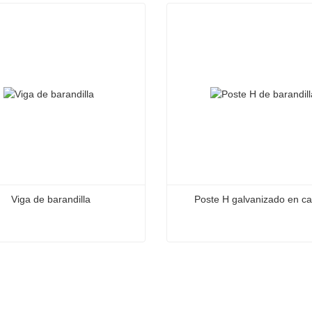
Viga de barandilla
Poste H galvanizado en ca
 barandilla
Poste H galvanizado en cal
acta ahora
Contacta ahora