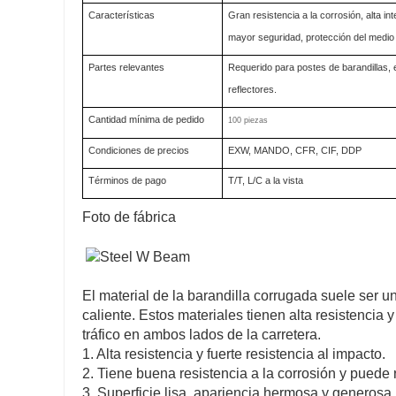
Características
Gran resistencia a la corrosión, alta in
mayor seguridad, protección del medio 
Partes relevantes
Requerido para postes de barandillas, 
reflectores.
Cantidad mínima de pedido
100 piezas
Condiciones de precios
EXW, MANDO, CFR, CIF, DDP
Términos de pago
T/T, L/C a la vista
Foto de fábrica
El material de la barandilla corrugada suele ser 
caliente. Estos materiales tienen alta resistencia
tráfico en ambos lados de la carretera.
1. Alta resistencia y fuerte resistencia al impacto.
2. Tiene buena resistencia a la corrosión y puede 
3. Superficie lisa, apariencia hermosa y generosa, 