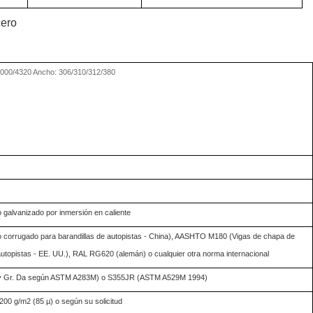
cero
4000/4320 Ancho: 306/310/312/380
o galvanizado por inmersión en caliente
 corrugado para barandillas de autopistas - China), AASHTO M180 (Vigas de chapa de
utopistas - EE. UU.), RAL RG620 (alemán) o cualquier otra norma internacional
y Gr. Da según ASTM A283M) o S355JR (ASTM A529M 1994)
200 g/m2 (85 µ) o según su solicitud