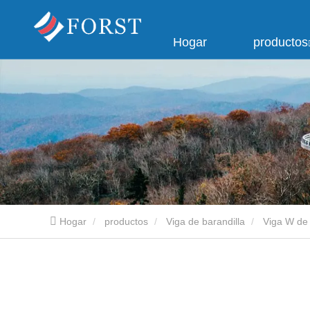
Hogar
productos
Hogar
productos
Viga de barandilla
Viga W de