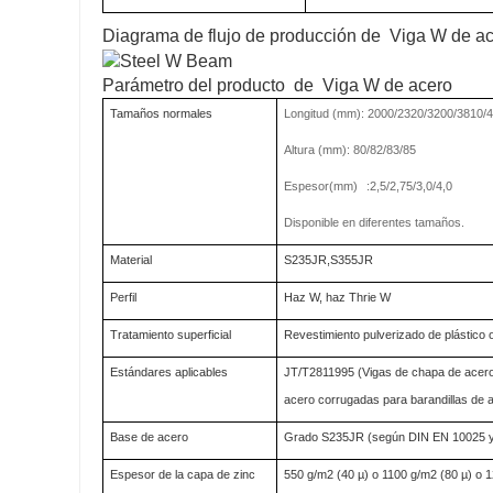
Diagrama de flujo de producción de Viga W de a
Parámetro del producto de Viga W de acero
Tamaños normales
Longitud (mm): 2000/2320/3200/3810/
Altura (mm): 80/82/83/85
Espesor(mm)
:2,5/2,75/3,0/4,0
Disponible en diferentes tamaños.
Material
S235JR,S355JR
Perfil
Haz W, haz Thrie W
Tratamiento superficial
Revestimiento pulverizado de plástico 
Estándares aplicables
JT/T2811995 (Vigas de chapa de acero
acero corrugadas para barandillas de a
Base de acero
Grado S235JR (según DIN EN 10025 
Espesor de la capa de zinc
550 g/m2 (40 µ) o 1100 g/m2 (80 µ) o 1