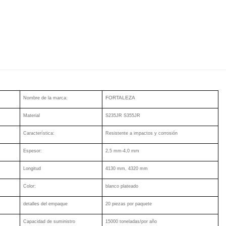
FORTALEZA
Nombre de la marca:
Material
S235JR S355JR
Característica:
Resistente a impactos y corrosión
Espesor:
2,5 mm-4,0 mm
Longitud
4130 mm, 4320 mm
Color:
blanco plateado
detalles del empaque
20 piezas por paquete
Capacidad de suministro
15000 toneladas/por año