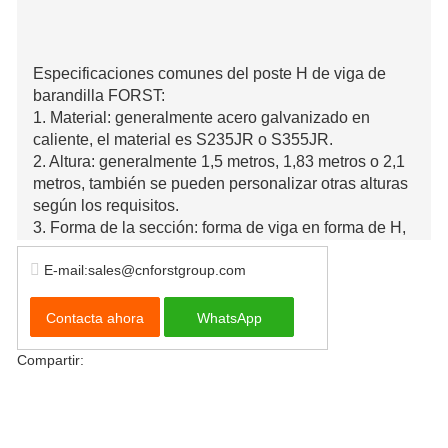
Especificaciones comunes del poste H de viga de
barandilla FORST:
1. Material: generalmente acero galvanizado en
caliente, el material es S235JR o S355JR.
2. Altura: generalmente 1,5 metros, 1,83 metros o 2,1
metros, también se pueden personalizar otras alturas
según los requisitos.
3. Forma de la sección: forma de viga en forma de H,
la viga superior es una sección horizontal en forma de
E-mail:sales@cnforstgroup.com
H y la columna inferior es una sección vertical en
forma de H.
4. Espesor de la pared: generalmente de 3 a 5 mm, el
Contacta ahora
WhatsApp
espesor específico variará según los requisitos de
diseño y los campos de aplicación.
Compartir:
5. Espaciado de columnas de acero: generalmente 2
metros o 1,91 metros, también se pueden
personalizar otros espacios según los requisitos.
6. Método de instalación: generalmente se fija