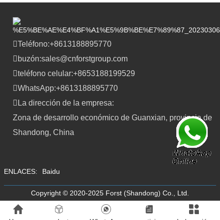
Teléfono:
+8613188895770
buzón:
sales@cnforstgroup.com
teléfono celular:
+8653188199529
WhatsApp:
+8613188895770
La dirección de la empresa:
Zona de desarrollo económico de Guanxian, provincia de
Shandong, China
ENLACES:
Baidu
Copyright © 2020-2025 Forst (Shandong) Co., Ltd.