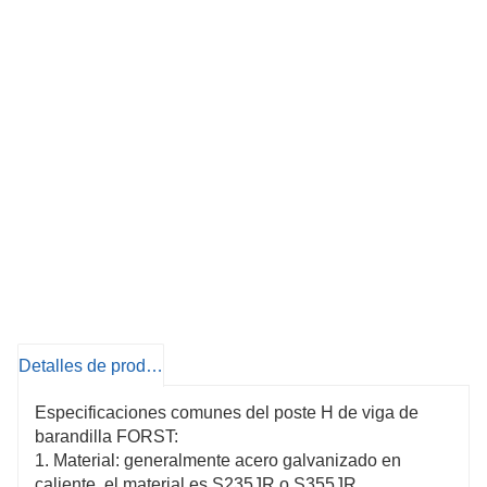
mediante conexión por perno o soldadura.
Detalles de producto
Especificaciones comunes del poste H de viga de
barandilla FORST:
1. Material: generalmente acero galvanizado en
caliente, el material es S235JR o S355JR.