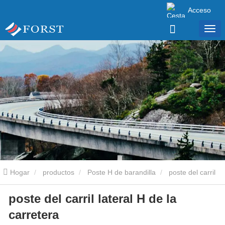
Acceso
Hogar
productos
Poste H de barandilla
poste del carril
poste del carril lateral H de la
lateral H de la carretera
carretera