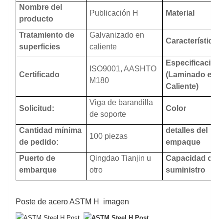
Nombre
del
Publicación H
Material
producto
Tratamiento de
Galvanizado en
Característica
superficies
caliente
Especificació
ISO9001, AASHTO
Certificado
(Laminado en
M180
Caliente)
Viga de barandilla
Solicitud:
Color
de soporte
Cantidad mínima
detalles del
100 piezas
de pedido:
empaque
Puerto de
Qingdao Tianjin u
Capacidad de
embarque
otro
suministro
Poste de acero ASTM H
imagen