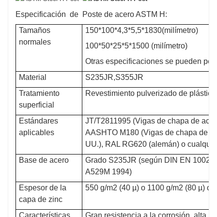
Especificación
de
Poste de acero ASTM H:
Tamaños
150*100*4,3*5,5*1830(milímetro)
normales
100*50*25*5*1500 (milímetro)
Otras especificaciones se pueden per
Material
S235JR,S355JR
Tratamiento
Revestimiento pulverizado de plástico
superficial
Estándares
JT/T2811995 (Vigas de chapa de acero 
aplicables
AASHTO M180 (Vigas de chapa de acer
UU.), RAL RG620 (alemán) o cualquier
Base de acero
Grado S235JR (según DIN EN 10025
A529M 1994)
Espesor de la
550 g/m2 (40 µ) o 1100 g/m2 (80 µ) o 1
capa de zinc
Características
Gran resistencia a la corrosión, alta i