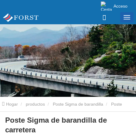
Acceso
Hogar
productos
Poste Sigma de barandilla
Poste
Poste Sigma de barandilla de
Sigma de barandilla de carretera
carretera