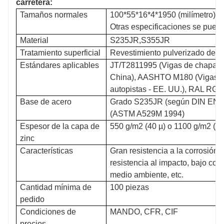
carretera:
Tamaños normales
100*55*16*4*1950
(milímetro)
Otras especificaciones se pued
Material
S235JR,S355JR
Tratamiento superficial
Revestimiento pulverizado de pl
Estándares aplicables
JT/T2811995 (Vigas de chapa de
China), AASHTO M180 (Vigas de
autopistas - EE. UU.), RAL RG62
Base de acero
Grado S235JR (según DIN EN 
(ASTM A529M 1994)
Espesor de la capa de
550 g/m2 (40 µ) o 1100 g/m2 (80
zinc
Características
Gran resistencia a la corrosión,
resistencia al impacto, bajo cost
medio ambiente, etc.
Cantidad mínima de
100 piezas
pedido
Condiciones de
MANDO, CFR, CIF
precios