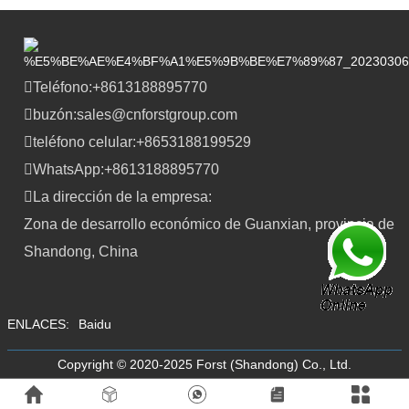
Teléfono:
+8613188895770
buzón:
sales@cnforstgroup.com
teléfono celular:
+8653188199529
WhatsApp:
+8613188895770
La dirección de la empresa:
Zona de desarrollo económico de Guanxian, provincia de
Shandong, China
ENLACES:
Baidu
Copyright © 2020-2025 Forst (Shandong) Co., Ltd.