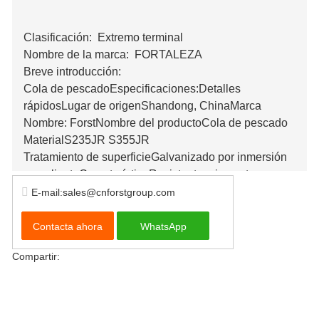
Clasificación:
Extremo terminal
Nombre de la marca:
FORTALEZA
Breve introducción:
Cola de pescadoEspecificaciones:Detalles
rápidosLugar de origenShandong, ChinaMarca
Nombre: ForstNombre del productoCola de pescado
MaterialS235JR S355JR
Tratamiento de superficieGalvanizado por inmersión
en calienteCaracterísticaResistente a impactos y
corrosiónCertificadoISO9001,AASHTO M180
E-mail:sales@cnforstgroup.com
Especificación725*310*2,75 (mm)
Contacta ahora
WhatsApp
Compartir: