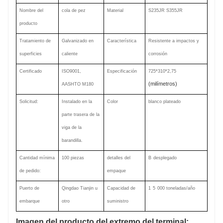
Nombre del
cola de pez
Material
S235JR S355JR
producto
Tratamiento de
Galvanizado en
Característica
Resistente a impactos y
superficies
caliente
corrosión
Certificado
ISO9001,
Especificación
725*310*2,75
(milímetros)
AASHTO M180
Solicitud:
Instalado en la
Color
blanco plateado
parte trasera de la
viga de la
barandilla.
Cantidad mínima
100 piezas
detalles del
B
desplegado
de pedido:
empaque
Puerto de
Qingdao Tianjin u
Capacidad de
1
5
000 toneladas/año
embarque
otro
suministro
Imagen del producto del extremo del terminal: