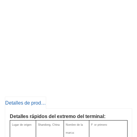
Detalles de producto
Detalles rápidos del extremo del terminal:
Lugar de origen
Shandong, China
Nombre de la
F
or primero
marca: