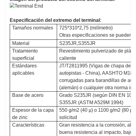
Especificación del extremo del terminal:
Tamaños normales
725*310*2,75 (milímetro)
Otras especificaciones se pueden p
Material
S235JR,S355JR
Tratamiento
Revestimiento pulverizado de plást
superficial
caliente
Estándares
JT/T2811995 (Vigas de chapa de ac
aplicables
autopistas - China), AASHTO M180
corrugadas para barandillas de aut
(alemán) o cualquier otra norma int
Base de acero
Grado S235JR (según DIN EN 1002
S355JR (ASTM A529M 1994)
Espesor de la capa
550 g/m2 (40 µ) o 1100 g/m2 (80 µ)
de zinc
solicitud
Características
Gran resistencia a la corrosión, alt
buena resistencia al impacto, bajo c