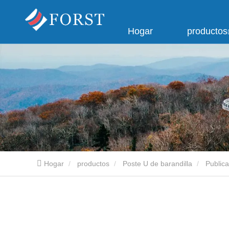
Hogar
productos
Hogar
productos
Poste U de barandilla
Public