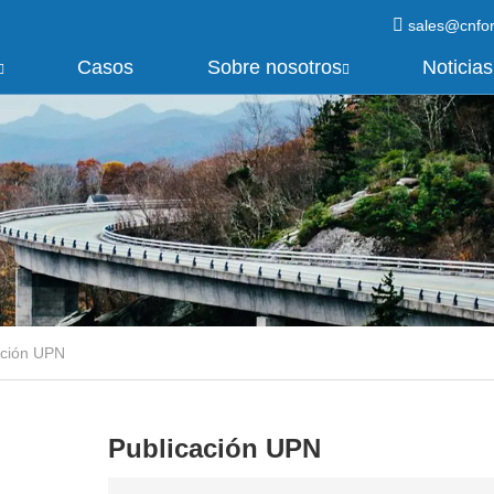
sales@cnfo
Casos
Sobre nosotros
Noticias
ación UPN
Publicación UPN