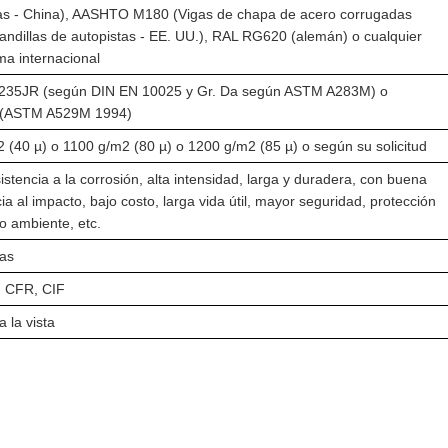
as - China), AASHTO M180 (Vigas de chapa de acero corrugadas
andillas de autopistas - EE. UU.), RAL RG620 (alemán) o cualquier
ma internacional
235JR (según DIN EN 10025 y Gr. Da según ASTM A283M) o
(ASTM A529M 1994)
 (40 µ) o 1100 g/m2 (80 µ) o 1200 g/m2 (85 µ) o según su solicitud
istencia a la corrosión, alta intensidad, larga y duradera, con buena
cia al impacto, bajo costo, larga vida útil, mayor seguridad, protección
o ambiente, etc.
zas
 CFR, CIF
a la vista