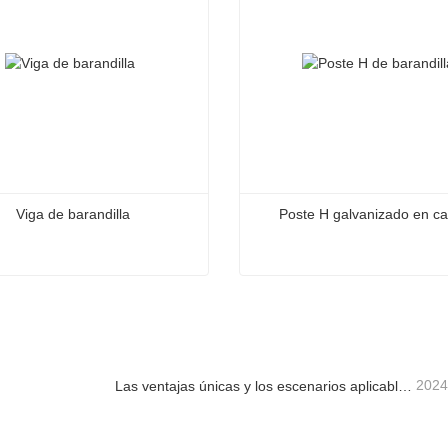
Viga de barandilla
Poste H galvanizado en ca
 barandilla
Poste H galvanizado en cal
acta ahora
Contacta ahora
2024
Las ventajas únicas y los escenarios aplicables de la barandilla de la carretera.