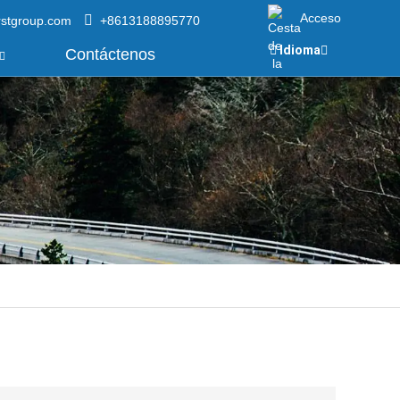
Acceso
rstgroup.com
+8613188895770
Idioma
Contáctenos