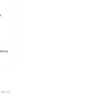
liente
iente
-04-13