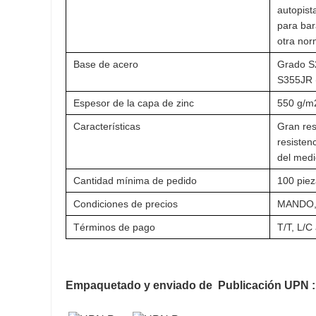
autopist
para bar
otra nor
Base de acero
Grado S
S355JR 
Espesor de la capa de zinc
550 g/m2
Características
Gran res
resisten
del medi
Cantidad mínima de pedido
100 pie
Condiciones de precios
MANDO,
Términos de pago
T/T, L/C 
Empaquetado y enviado de
Publicación UPN
: