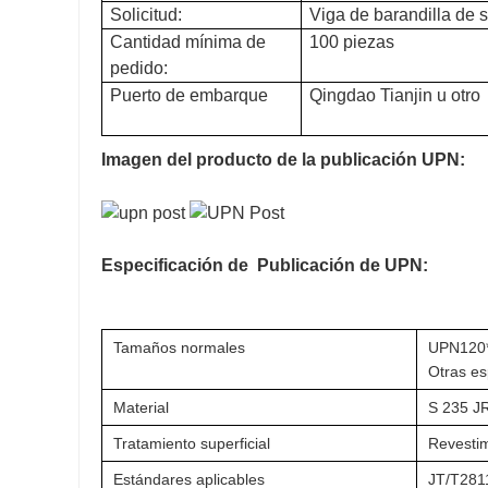
Solicitud:
Viga de barandilla de 
Cantidad mínima de
100 piezas
pedido:
Puerto de embarque
Qingdao Tianjin u otro
Imagen del producto de la publicación UPN:
Especificación de
Publicación de UPN:
Tamaños normales
UPN120
Otras es
Material
S
235
J
Tratamiento superficial
Revestim
Estándares aplicables
JT/T2811