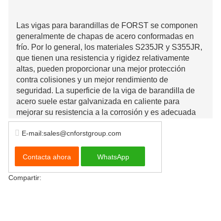
Las vigas para barandillas de FORST se componen
generalmente de chapas de acero conformadas en
frío. Por lo general, los materiales S235JR y S355JR,
que tienen una resistencia y rigidez relativamente
altas, pueden proporcionar una mejor protección
contra colisiones y un mejor rendimiento de
seguridad. La superficie de la viga de barandilla de
acero suele estar galvanizada en caliente para
mejorar su resistencia a la corrosión y es adecuada
para uso en carreteras en diversas condiciones
E-mail:sales@cnforstgroup.com
climáticas.
Contacta ahora
WhatsApp
Compartir: