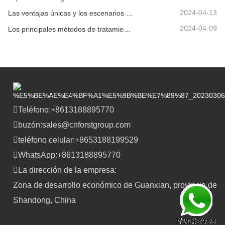
2024-04-13
Las ventajas únicas y los escenarios aplicables de la barandilla de la carretera.
2024-04-09
Los principales métodos de tratamiento de superficies para vigas de barandilla.
Teléfono:
+8613188895770
buzón:
sales@cnforstgroup.com
teléfono celular:
+8653188199529
WhatsApp:
+8613188895770
La dirección de la empresa:
Zona de desarrollo económico de Guanxian, provincia de
Shandong, China