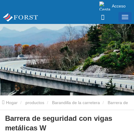
Acceso
Hogar
productos
Barandilla de la carretera
Barrera de
Barrera de seguridad con vigas
seguridad con vigas metálicas W
metálicas W