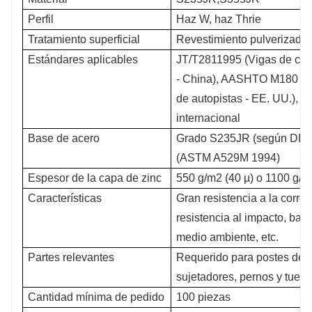
Perfil
Haz W, haz Thrie
Tratamiento superficial
Revestimiento pulverizado 
Estándares aplicables
JT/T2811995 (Vigas de chap
- China), AASHTO M180 (Vi
de autopistas - EE. UU.), 
internacional
Base de acero
Grado S235JR (según DIN
(ASTM A529M 1994)
Espesor de la capa de zinc
550 g/m2 (40 µ) o 1100 g/m2
Características
Gran resistencia a la corros
resistencia al impacto, bajo
medio ambiente, etc.
Partes relevantes
Requerido para postes de ba
sujetadores, pernos y tuerca
Cantidad mínima de pedido
100 piezas