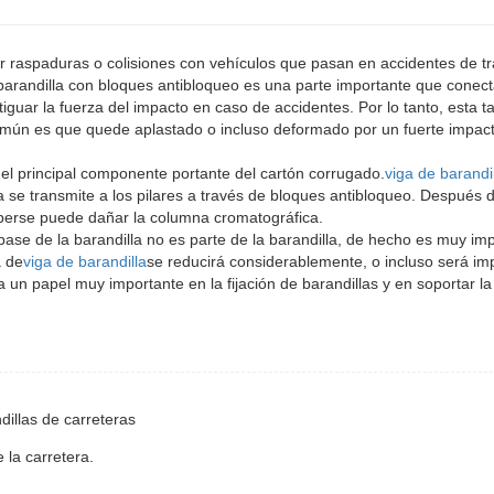
raspaduras o colisiones con vehículos que pasan en accidentes de tr
barandilla con bloques antibloqueo es una parte importante que conect
iguar la fuerza del impacto en caso de accidentes. Por lo tanto, esta 
omún es que quede aplastado o incluso deformado por un fuerte impact
l principal componente portante del cartón corrugado.
viga de barandi
a se transmite a los pilares a través de bloques antibloqueo. Después d
omperse puede dañar la columna cromatográfica.
base de la barandilla no es parte de la barandilla, de hecho es muy im
a de
viga de barandilla
se reducirá considerablemente, o incluso será im
a un papel muy importante en la fijación de barandillas y en soportar la
dillas de carreteras
 la carretera.