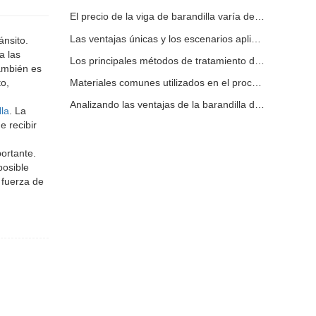
El precio de la viga de barandilla varía debido a varios factores.
Las ventajas únicas y los escenarios aplicables de la barandilla de la carretera.
ánsito.
a las
Los principales métodos de tratamiento de superficies para vigas de barandilla.
también es
o,
Materiales comunes utilizados en el procesamiento de barandillas de carreteras.
Analizando las ventajas de la barandilla de carretera
lla
. La
e recibir
portante.
posible
 fuerza de