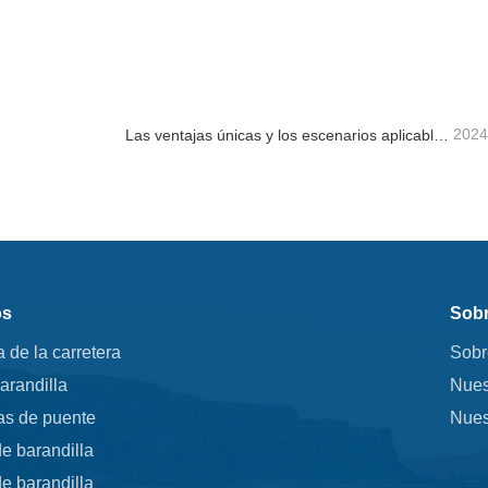
 barandilla
Poste H galvanizado en cal
ta ahora
Contacta ahora
2024
Las ventajas únicas y los escenarios aplicables de la barandilla de la carretera.
os
Sobr
a de la carretera
Sobr
arandilla
Nues
as de puente
Nues
e barandilla
e barandilla