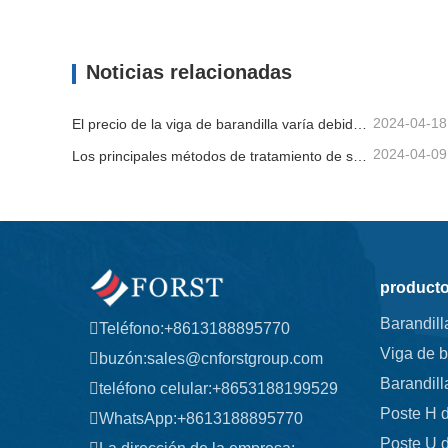
Barandilla de la carretera
Viga de
Contacta ahora
Contac
Noticias relacionadas
2024-04-18
El precio de la viga de barandilla varía debido a varios factores.
2024-04-09
Los principales métodos de tratamiento de superficies para vigas de barandilla.
product
Barandill
Teléfono:
+8613188895770
Viga de b
buzón:
sales@cnforstgroup.com
Barandill
teléfono celular:
+8653188199529
Poste H d
WhatsApp:
+8613188895770
Poste U d