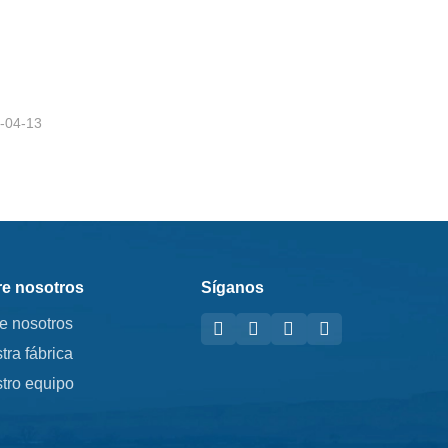
iente
-04-13
e nosotros
Síganos
e nosotros
tra fábrica
tro equipo