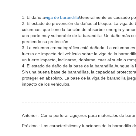
1. El daño a
viga de barandilla
Generalmente es causado por 
2. El estado de prevención de daños al bloque. La viga de 
columnas, que tiene la función de absorber energía y amort
una parte muy vulnerable de la barandilla. Un daño más c
perdiendo su protección.
3. La columna cromatográfica está dañada. La columna es e
fuerza de impacto del vehículo sobre la viga de la barandill
un fuerte impacto, inclinarse, doblarse, caer al suelo o r
4. El estado de daño de la base de la barandilla Aunque la 
Sin una buena base de barandillas, la capacidad protector
proteger en absoluto. La base de la viga de barandilla jueg
impacto de los vehículos.
Anterior : Cómo perforar agujeros para materiales de baran
Próximo : Las características y funciones de la barandilla de