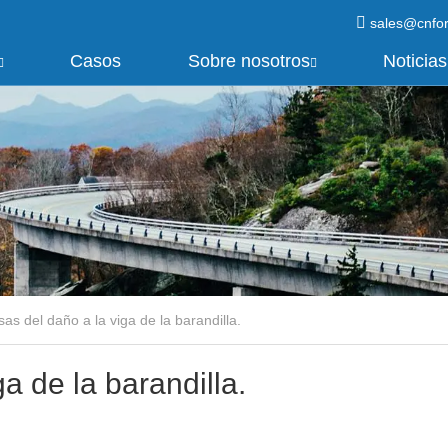
sales@cnfo
Casos
Sobre nosotros
Noticias
as del daño a la viga de la barandilla.
a de la barandilla.