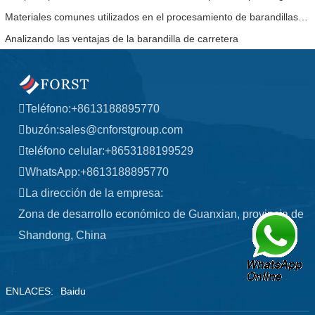
Materiales comunes utilizados en el procesamiento de barandillas de carreteras.
Analizando las ventajas de la barandilla de carretera
Teléfono:
+8613188895770
buzón:
sales@cnforstgroup.com
teléfono celular:
+8653188199529
WhatsApp:
+8613188895770
La dirección de la empresa:
Zona de desarrollo económico de Guanxian, provincia de
Shandong, China
ENLACES:
Baidu