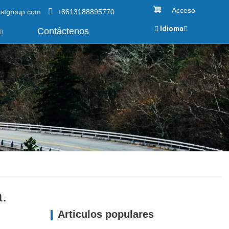
Acceso
rstgroup.com
+8613188895770
Idioma
Contáctenos
a.
Articulos populares