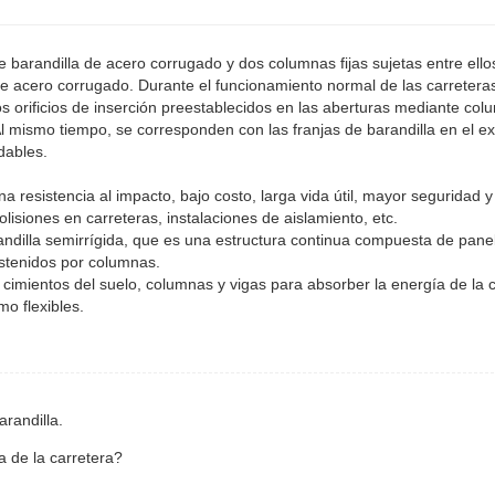
 barandilla de acero corrugado y dos columnas fijas sujetas entre ello
 de acero corrugado. Durante el funcionamiento normal de las carretera
os orificios de inserción preestablecidos en las aberturas mediante co
l mismo tiempo, se corresponden con las franjas de barandilla en el ext
dables.
a resistencia al impacto, bajo costo, larga vida útil, mayor seguridad y
lisiones en carreteras, instalaciones de aislamiento, etc.
randilla semirrígida, que es una estructura continua compuesta de pane
stenidos por columnas.
s cimientos del suelo, columnas y vigas para absorber la energía de la c
o flexibles.
randilla.
a de la carretera?