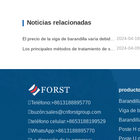
Barandilla de la carretera
Viga de
Contacta ahora
Contac
Noticias relacionadas
2024-04-18
El precio de la viga de barandilla varía debido a varios factores.
2024-04-09
Los principales métodos de tratamiento de superficies para vigas de barandilla.
product
Barandill
Teléfono:
+8613188895770
Viga de b
buzón:
sales@cnforstgroup.com
Barandill
teléfono celular:
+8653188199529
Poste H d
WhatsApp:
+8613188895770
Poste U d