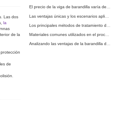
El precio de la viga de barandilla varía debido a varios factores.
Las ventajas únicas y los escenarios aplicables de la barandilla de la carretera.
s. Las dos
s,
la
Los principales métodos de tratamiento de superficies para vigas de barandilla.
lumnas
erior de la
Materiales comunes utilizados en el procesamiento de barandillas de carreteras.
Analizando las ventajas de la barandilla de carretera
 protección
les de
olisión.