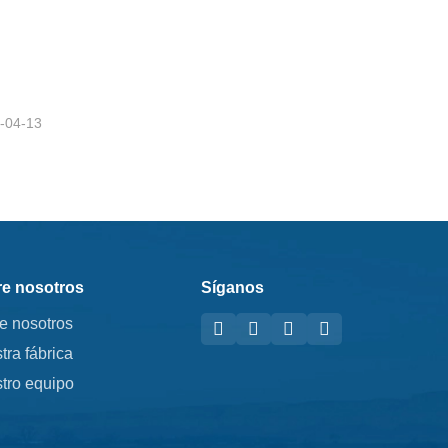
iente
-04-13
e nosotros
Síganos
e nosotros
tra fábrica
tro equipo