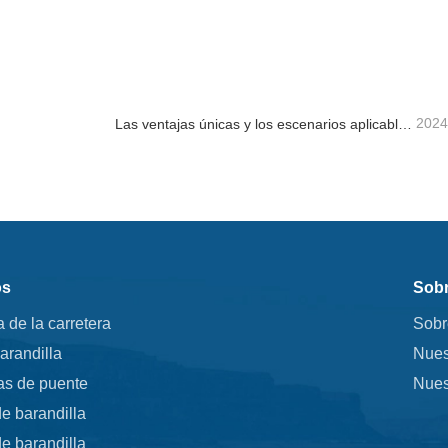
 barandilla
Poste H galvanizado en cal
ta ahora
Contacta ahora
2024
Las ventajas únicas y los escenarios aplicables de la barandilla de la carretera.
os
Sobr
a de la carretera
Sobr
arandilla
Nues
as de puente
Nues
e barandilla
e barandilla