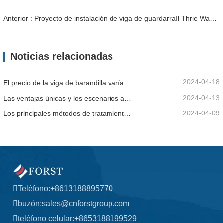
Anterior : Proyecto de instalación de viga de guardarraíl Thrie Wave en Santiago, Chile
Noticias relacionadas
2024-04-18
El precio de la viga de barandilla varía debido a varios factores.
2024-04-13
Las ventajas únicas y los escenarios aplicables de la barandilla de la carretera.
2024-04-09
Los principales métodos de tratamiento de superficies para vigas de barandilla.
Teléfono:
+8613188895770
buzón:
sales@cnforstgroup.com
teléfono celular:
+8653188199529